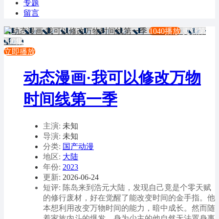
专题
留言
1040播放
更新第
140集
立即播放
动态漫画·我可以修改万物
时间线第一季
主演:
未知
导演:
未知
分类:
国产动漫
地区:
大陆
年份:
2023
更新:
2026-06-24
短评: 陈岛来到浩元大陆，发现自己竟是个零天赋
的修行废材，好在觉醒了能改变时间的金手指。他
本想利用改变万物时间的能力，暗中成长。然而随
着家族内斗的爆发，身为少主的他自然无法置身事