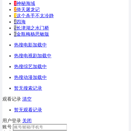
1
神秘海域
2
倚天屠龙记
3
这个杀手不太冷静
4
四海
5
长津湖之水门桥
6
金瓶梅杨思敏版
热搜电影加载中
热搜电视剧加载中
热搜综艺加载中
热搜动漫加载中
暂无搜索记录
观看记录
清空
暂无观看记录
用户登录
关闭
账号