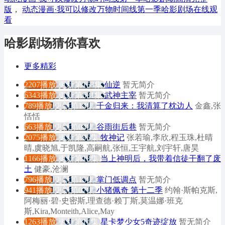
版
，
动态漫画·我可以修改万物时间线第一季哈影剧场在线观
看
哈影剧场猜你喜欢
更多精彩
2207播放
更新第153集
仙逆
暂无简介
6343播放
更新第681集
武神主宰
暂无简介
789播放
更新第14集
千金归来：我清算了枕边人
金鑫,张
恬恬
663播放
更新第04集
谷雨街后巷
暂无简介
2075播放
更新第95集
牧神记
张若瑜,李欣,程玉珠,杜晴
晴,虞晓旭,于凯隆,高嗣航,张恒,王宇航,刘宇轩,唐昊
1166播放
更新第18集
当上神明后，我带着信徒干翻了废
土
健豪,沧澜
796播放
更新第15集
掌门低调点
暂无简介
941播放
更新第07集
小猪佩奇 第十二季
约翰·斯帕克斯,
阿梅丽·碧·史密斯,理查德·赖丁斯,莫温娜·班克
斯,Kira,Monteith,Alice,May
1263播放
更新第14集
星卡梦少女5奇迹绽放
暂无简介