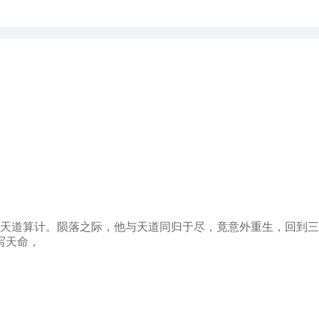
却遭天道算计。陨落之际，他与天道同归于尽，竟意外重生，回到
写天命，