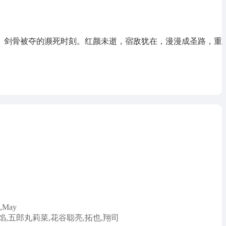
、剑骨被夺的濒死时刻。红颜未逝，宿敌犹在，漫漫成圣路，重
,May
馅,五郎丸莉菜,花谷聪亮,拓也,翔司