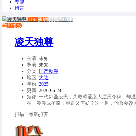
专题
留言
1193播放
更新第60集
立即播放
凌天独尊
主演:
未知
导演:
未知
分类:
国产动漫
地区:
大陆
年份:
2025
更新:
2026-06-24
短评: 一代剑圣凌天，为救挚爱之人逆天夺碑，
在，漫漫成圣路，重走又何妨？这一世，他誓要改
扫描二维码打开