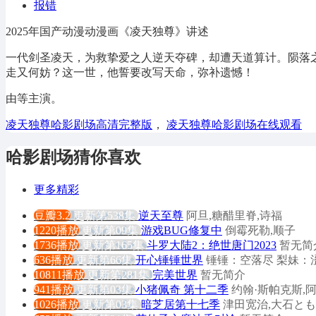
报错
2025年国产动漫动漫画《凌天独尊》讲述
一代剑圣凌天，为救挚爱之人逆天夺碑，却遭天道算计。陨落
走又何妨？这一世，他誓要改写天命，弥补遗憾！
由等主演。
凌天独尊哈影剧场高清完整版
，
凌天独尊哈影剧场在线观看
哈影剧场猜你喜欢
更多精彩
豆瓣3.2
更新第538集
逆天至尊
阿旦,糖醋里脊,诗福
1220播放
更新第09集
游戏BUG修复中
倒霉死勒,顺子
1736播放
更新第165集
斗罗大陆2：绝世唐门2023
暂无简
636播放
更新第66集
开心锤锤世界
锤锤：空落尽 梨妹：
10811播放
更新第281集
完美世界
暂无简介
941播放
更新第03集
小猪佩奇 第十二季
约翰·斯帕克斯,阿梅丽
1026播放
更新第03集
暗芝居第十七季
津田宽治,大石とも