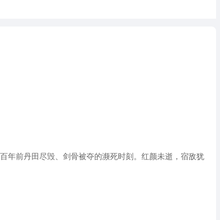
三百年前丹田尽毁、剑骨被夺的濒死时刻。红颜未逝，宿敌犹