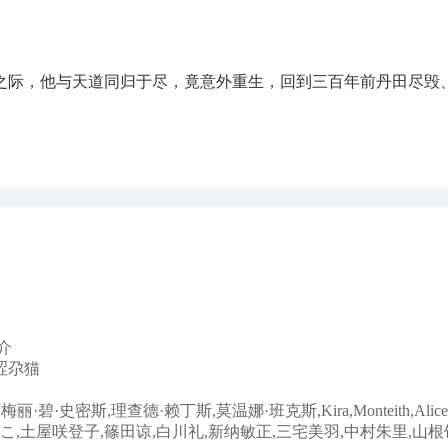
之际，他与天道同归于尽，竟意外重生，回到三百年前丹田尽毁
介
涩尕猫
·碧·史密斯,理查德·赖丁斯,莫温娜·班克斯,Kira,Monteith,Alice
こ,土屋咲登子,篠田谅,白川礼,新纳敏正,三宅美羽,中村朱里,山根