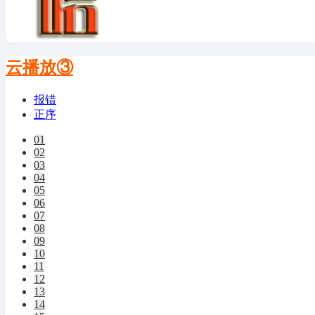
云播放③
报错
正序
01
02
03
04
05
06
07
08
09
10
11
12
13
14