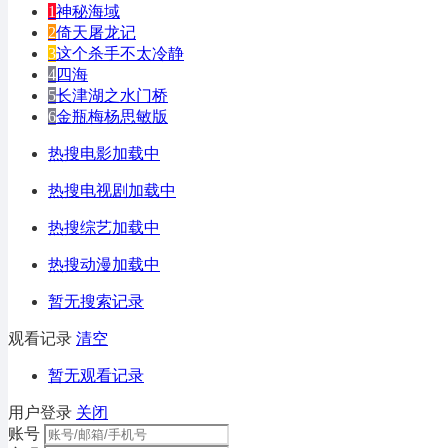
1
神秘海域
2
倚天屠龙记
3
这个杀手不太冷静
4
四海
5
长津湖之水门桥
6
金瓶梅杨思敏版
热搜电影加载中
热搜电视剧加载中
热搜综艺加载中
热搜动漫加载中
暂无搜索记录
观看记录
清空
暂无观看记录
用户登录
关闭
账号