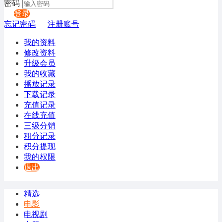
密码
登录
忘记密码
注册账号
我的资料
修改资料
升级会员
我的收藏
播放记录
下载记录
充值记录
在线充值
三级分销
积分记录
积分提现
我的权限
退出
精选
电影
电视剧