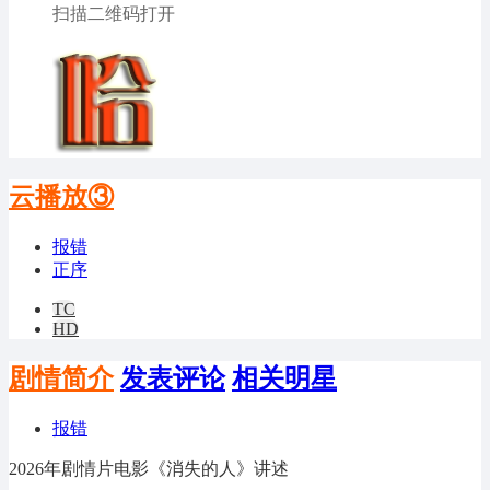
扫描二维码打开
云播放③
报错
正序
TC
HD
剧情简介
发表评论
相关明星
报错
2026年剧情片电影《消失的人》讲述