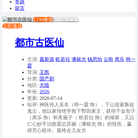
专题
留言
1230播放
更新第36集
立即播放
都市古医仙
主演:
聂新源
欧若拉
潘铭允
钱思怡
云歌
席乐
韩一
霆
导演:
王凯
分类:
国产剧
地区:
大陆
年份:
2026
更新:
2026-07-14
短评: 神医传人吴名（韩一霆 饰），下山追索叛徒
鬼尘，他以家传绝学救下野田家主，获得千金智子
（席乐 饰）和美黛子（ 欧若拉 饰）的倾慕，又以
仁心妙手治愈霸总苏婉（潘铭允 饰）的怪疾，赢
得芳心暗许。最终在几女共