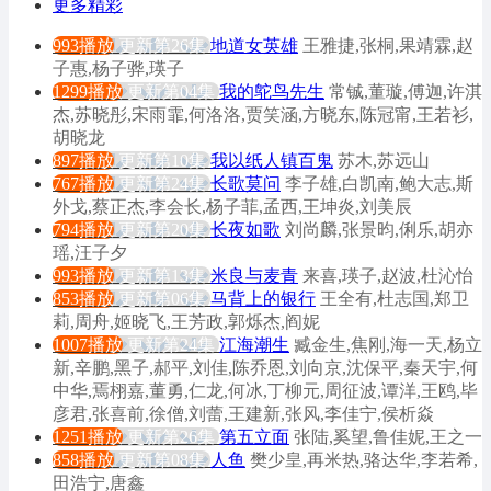
更多精彩
993播放
更新第26集
地道女英雄
王雅捷,张桐,果靖霖,赵
子惠,杨子骅,瑛子
1299播放
更新第04集
我的鸵鸟先生
常铖,董璇,傅迦,许淇
杰,苏晓彤,宋雨霏,何洛洛,贾笑涵,方晓东,陈冠甯,王若衫,
胡晓龙
897播放
更新第10集
我以纸人镇百鬼
苏木,苏远山
767播放
更新第24集
长歌莫问
李子雄,白凯南,鲍大志,斯
外戈,蔡正杰,李会长,杨子菲,孟西,王坤炎,刘美辰
794播放
更新第20集
长夜如歌
刘尚麟,张景昀,俐乐,胡亦
瑶,汪子夕
993播放
更新第13集
米良与麦青
来喜,瑛子,赵波,杜沁怡
853播放
更新第06集
马背上的银行
王全有,杜志国,郑卫
莉,周舟,姬晓飞,王芳政,郭烁杰,阎妮
1007播放
更新第24集
江海潮生
臧金生,焦刚,海一天,杨立
新,辛鹏,黑子,郝平,刘佳,陈乔恩,刘向京,沈保平,秦天宇,何
中华,焉栩嘉,董勇,仁龙,何冰,丁柳元,周征波,谭洋,王鸥,毕
彦君,张喜前,徐僧,刘蕾,王建新,张风,李佳宁,侯析焱
1251播放
更新第26集
第五立面
张陆,奚望,鲁佳妮,王之一
858播放
更新第08集
人鱼
樊少皇,再米热,骆达华,李若希,
田浩宁,唐鑫