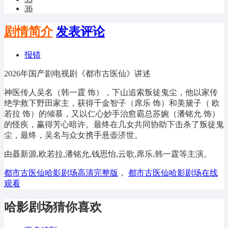
36
剧情简介
发表评论
报错
2026年国产剧电视剧《都市古医仙》讲述
神医传人吴名（韩一霆 饰），下山追索叛徒鬼尘，他以家传
绝学救下野田家主，获得千金智子（席乐 饰）和美黛子（ 欧
若拉 饰）的倾慕，又以仁心妙手治愈霸总苏婉（潘铭允 饰）
的怪疾，赢得芳心暗许。最终在几女共同协助下击杀了叛徒鬼
尘，最终，吴名与众女携手悬壶济世。
由聂新源,欧若拉,潘铭允,钱思怡,云歌,席乐,韩一霆等主演。
都市古医仙哈影剧场高清完整版
，
都市古医仙哈影剧场在线
观看
哈影剧场猜你喜欢