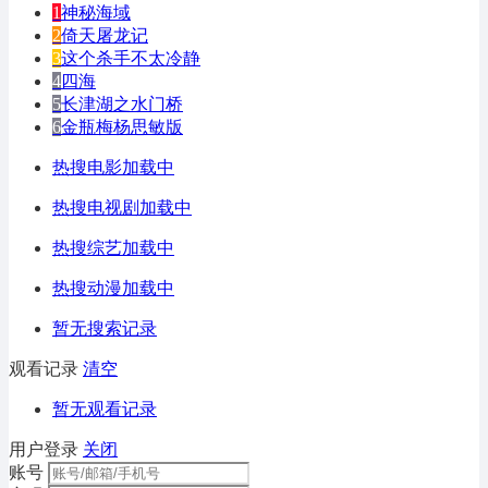
1
神秘海域
2
倚天屠龙记
3
这个杀手不太冷静
4
四海
5
长津湖之水门桥
6
金瓶梅杨思敏版
热搜电影加载中
热搜电视剧加载中
热搜综艺加载中
热搜动漫加载中
暂无搜索记录
观看记录
清空
暂无观看记录
用户登录
关闭
账号