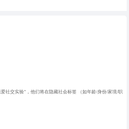
恋爱社交实验”，他们将在隐藏社会标签 （如年龄/身份/家境/职