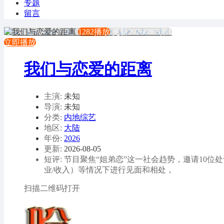
专题
留言
1282播放
更新20260805第1
立即播放
我们与恋爱的距离
主演:
未知
导演:
未知
分类:
内地综艺
地区:
大陆
年份:
2026
更新:
2026-08-05
短评: 节目聚焦“姐弟恋”这一社会趋势，邀请10位
业/收入）等情况下进行见面和相处，
扫描二维码打开