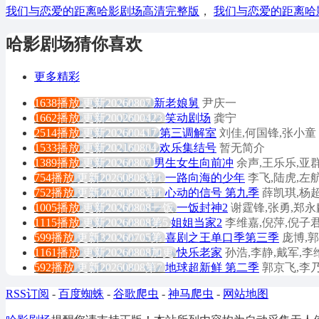
我们与恋爱的距离哈影剧场高清完整版
，
我们与恋爱的距离哈
哈影剧场猜你喜欢
更多精彩
1638播放
更新20260807
新老娘舅
尹庆一
1662播放
更新2002600423
笑动剧场
龚宁
2514播放
更新202600417
第三调解室
刘佳,何国锋,张小童
1533播放
更新202160804
欢乐集结号
暂无简介
1389播放
更新20260807
男生女生向前冲
余声,王乐乐,亚群
754播放
更新20260808第1
一路向海的少年
李飞,陆虎,左
752播放
更新20260808第1
心动的信号 第九季
薛凯琪,杨超
1005播放
更新20260808一饭
一饭封神2
谢霆锋,张勇,郑永
1115播放
更新20260808第5
姐姐当家2
李维嘉,倪萍,倪子君
599播放
更新320260705第
喜剧之王单口季第三季
庞博,
1161播放
更新20260808加更
快乐老家
孙浩,李静,戴军,李
592播放
更新20260808第7
地球超新鲜 第二季
郭京飞,李乃
RSS订阅
-
百度蜘蛛
-
谷歌爬虫
-
神马爬虫
-
网站地图