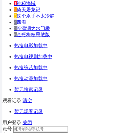
1
神秘海域
2
倚天屠龙记
3
这个杀手不太冷静
4
四海
5
长津湖之水门桥
6
金瓶梅杨思敏版
热搜电影加载中
热搜电视剧加载中
热搜综艺加载中
热搜动漫加载中
暂无搜索记录
观看记录
清空
暂无观看记录
用户登录
关闭
账号