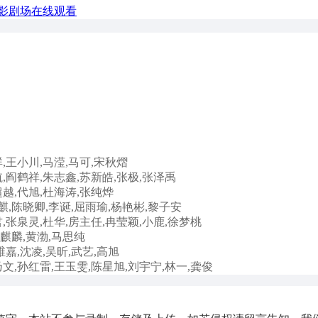
影剧场在线观看
,王小川,马滢,马可,宋秋熠
航,阎鹤祥,朱志鑫,苏新皓,张极,张泽禹
越,代旭,杜海涛,张纯烨
麒,陈晓卿,李诞,屈雨瑜,杨艳彬,黎子安
,张泉灵,杜华,房主任,冉莹颖,小鹿,徐梦桃
郭麒麟,黄渤,马思纯
维嘉,沈凌,吴昕,武艺,高旭
文,孙红雷,王玉雯,陈星旭,刘宇宁,林一,龚俊