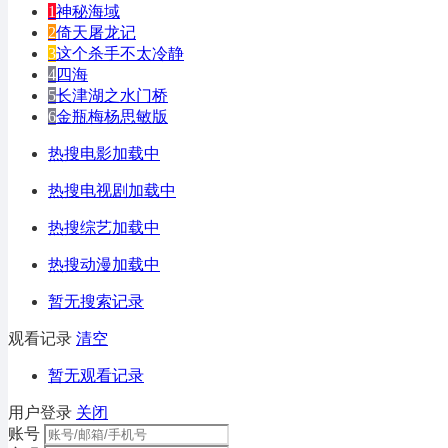
1
神秘海域
2
倚天屠龙记
3
这个杀手不太冷静
4
四海
5
长津湖之水门桥
6
金瓶梅杨思敏版
热搜电影加载中
热搜电视剧加载中
热搜综艺加载中
热搜动漫加载中
暂无搜索记录
观看记录
清空
暂无观看记录
用户登录
关闭
账号