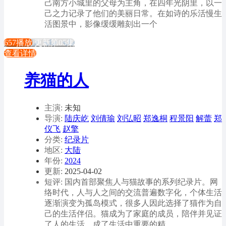
己南方小城里的父母为主角，在四年光阴里，以一
己之力记录了他们的美丽日常。在如诗的乐活慢生
活图景中，影像缓缓雕刻出一个
657播放
更新第05集
查看详情
养猫的人
主演:
未知
导演:
陆庆屹
刘倩瑜
刘弘昭
郑逸桐
程景阳
解蕾
郑
仪飞
赵擎
分类:
纪录片
地区:
大陆
年份:
2024
更新:
2025-04-02
短评: 国内首部聚焦人与猫故事的系列纪录片。网
络时代，人与人之间的交流普遍数字化，个体生活
逐渐演变为孤岛模式，很多人因此选择了猫作为自
己的生活伴侣。猫成为了家庭的成员，陪伴并见证
了人的生活，成了生活中重要的精