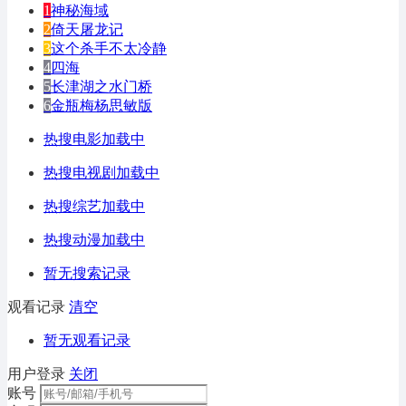
1
神秘海域
2
倚天屠龙记
3
这个杀手不太冷静
4
四海
5
长津湖之水门桥
6
金瓶梅杨思敏版
热搜电影加载中
热搜电视剧加载中
热搜综艺加载中
热搜动漫加载中
暂无搜索记录
观看记录
清空
暂无观看记录
用户登录
关闭
账号