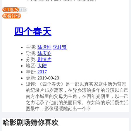
611播放
HD
查看详情
四个春天
主演:
陆运坤
李桂贤
导演:
陆庆屹
分类:
剧情片
地区:
大陆
年份:
2017
更新:
2019-09-20
短评: 《四个春天》是一部以真实家庭生活为背景
的纪录片15岁离家，在异乡漂泊多年的导演以自己
南方小城里的父母为主角，在四年光阴里，以一己
之力记录了他们的美丽日常。在如诗的乐活慢生活
图景中，影像缓缓雕刻出一个幸
哈影剧场猜你喜欢