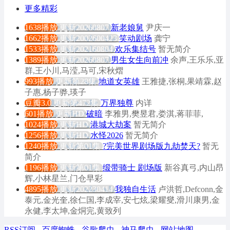
更多精彩
1638播放
更新20260807
新老娘舅
尹庆一
1662播放
更新2002600423
笑动剧场
龚宁
1533播放
更新202160804
欢乐集结号
暂无简介
1389播放
更新20260807
男生女生向前冲
余声,王乐乐,亚
群,王小川,马滢,马可,宋秋熠
993播放
更新第28集
地道女英雄
王雅捷,张桐,果靖霖,赵
子惠,杨子骅,瑛子
豆瓣3.0
更新第472集
万界独尊
内详
601播放
更新HD
破暗
李雅男,樊昱君,娄淇,蒋菲菲,
1024播放
更新HD
港城大劫案
暂无简介
1256播放
更新HD
水怪2026
暂无简介
1240播放
更新第01集
?完美世界剧场版九劫焚天?
暂无
简介
1196播放
更新第01集
缎带骑士 剧场版
新谷真弓,内山昂
辉,小林星兰,门仓早彩
4895播放
更新202230414
我独自生活
卢洪哲,Defconn,金
泰元,金光奎,徐仁国,李成宰,安七炫,梁耀燮,滑川康男,金
永健,李太坤,金烔完,黄致列
RSS订阅
-
百度蜘蛛
-
谷歌爬虫
-
神马爬虫
-
网站地图