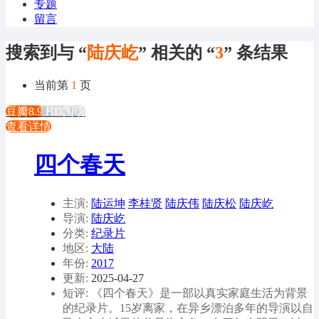
专题
留言
搜索到与 “
陆庆屹
” 相关的 “
3
” 条结果
当前第
1
页
豆瓣8.9
HD国语
查看详情
四个春天
主演:
陆运坤
李桂贤
陆庆伟
陆庆松
陆庆屹
导演:
陆庆屹
分类:
纪录片
地区:
大陆
年份:
2017
更新:
2025-04-27
短评: 《四个春天》是一部以真实家庭生活为背景
的纪录片。15岁离家，在异乡漂泊多年的导演以自